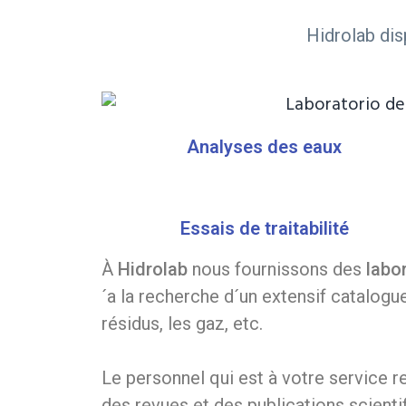
t
p
a
Hidrolab dis
i
r
g
o
i
e
n
n
p
c
Analyses des eaux
r
i
i
p
n
a
Essais de traitabilité
c
l
i
À
Hidrolab
nous fournissons des
labo
p
´a la recherche d´un extensif catalogue 
a
résidus, les gaz, etc.
l
e
Le personnel qui est à votre service r
des revues et des publications scient