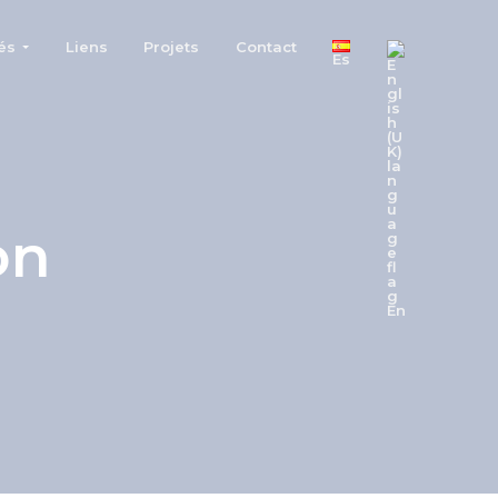
és
Liens
Projets
Contact
Es
on
En