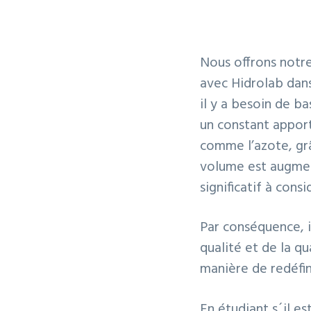
t
p
a
i
r
g
o
i
e
Nous offrons notre
n
n
avec
Hidrolab
dans
p
c
il y a besoin de b
r
i
un constant apport 
i
p
comme l’azote, grâc
n
a
volume est augment
c
l
significatif à consi
i
p
Par conséquence, i
a
qualité et de la qu
l
manière de redéfin
e
En étudiant s´il e