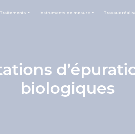
Traitements
Instruments de mesure
Travaux réalis
tations d’épurati
biologiques