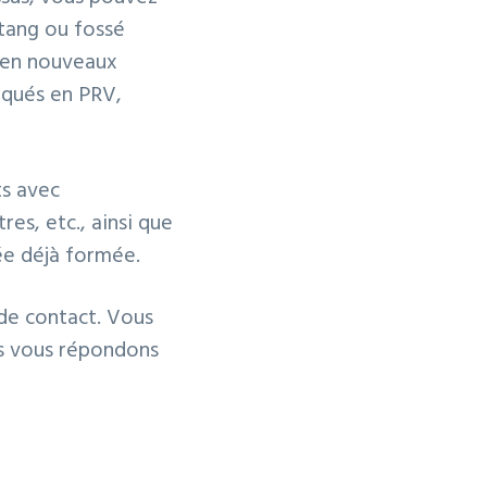
tang ou fossé
 en nouveaux
riqués en PRV,
ts avec
res, etc., ainsi que
vée déjà formée.
de contact
. Vous
us vous répondons