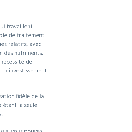
ui travaillent
voie de traitement
es relatifs, avec
on des nutriments,
l nécessité de
t un investissement
ation fidèle de la
a étant la seule
s.
essus, vous pouvez