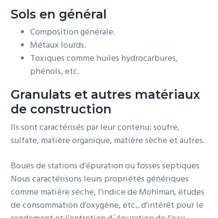
o
i
e
Sols en général
n
n
Composition générale.
p
c
Métaux lourds.
r
i
Toxiques comme huiles hydrocarbures,
i
p
phénols, etc.
n
a
c
l
Granulats et autres matériaux
i
de construction
p
Ils sont caractérisés par leur contenu: soufre,
a
sulfate, matière organique, matière sèche et autres.
l
e
Boues de stations d’épuration ou fosses septiques
Nous caractérisons leurs propriétés génériques
comme
matière sèche, l’indice de Mohlman, études
de consommation d’oxygène
, etc., d’intérêt pour le