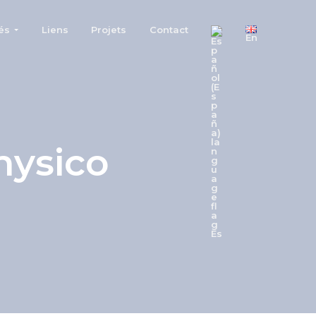
és
Liens
Projets
Contact
En
hysico
Es