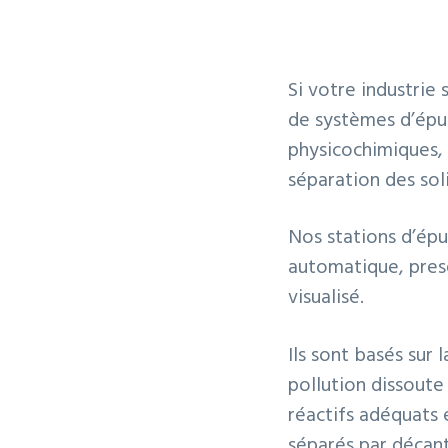
t
p
a
i
r
g
o
i
e
Si votre industrie 
n
n
de systèmes d’épu
p
c
physicochimiques, 
r
i
séparation des soli
i
p
n
a
Nos stations d’ép
c
l
automatique, presq
i
visualisé.
p
a
Ils sont basés sur 
l
pollution dissoute
e
réactifs adéquats 
séparés par décant