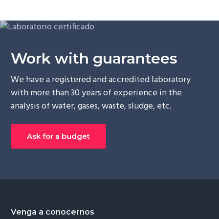
g
a
t
i
Work with guarantees
o
n
We have a registered and accredited laboratory
with more than 30 years of experience in the
analysis of water, gases, waste, sludge, etc.
Ask for a budget
Venga a conocernos