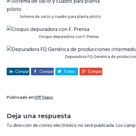
Sistema de vacío y cuadro para planta piloto
Croquis depuradora con F. Prensa
Depuradora FQ Genérica de produccion
Compar
Compar
Tuitea
Compar
te
te
te
Publicado en:
Off Topic
Interacciones
Deja una respuesta
con
Tu dirección de correo electrónico no será publicada.
Los camp
los