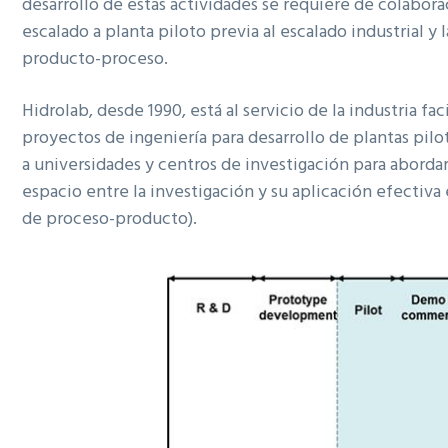
desarrollo de estas actividades se requiere de colabor
ó
p
n
escalado a planta piloto previa al escalado industrial 
n
r
a
producto-proceso.
p
i
r
n
Hidrolab,
desde 1990, está al servicio de la industria fa
i
c
proyectos de ingeniería
para desarrollo de plantas pil
n
i
a universidades y centros de investigación para abordar 
c
p
espacio entre la investigación y su aplicación efectiva e
i
a
de proceso-producto).
p
l
a
l