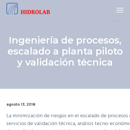
S
S
S
Menu
a
a
a
Análisis
Hidrolab
l
l
l
de
aguas
t
t
t
a
a
a
Ingeniería de procesos,
r
r
r
escalado a planta piloto
a
a
a
l
l
l
y validación técnica
a
c
p
n
o
i
a
n
e
v
t
d
e
e
e
g
n
p
agosto 13, 2018
a
i
á
La minimización de riesgos en el escalado de procesos 
c
d
g
servicios de validación técnica, análisis tecno-económic
i
o
i