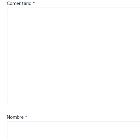
lectores
Comentario
*
Nombre
*