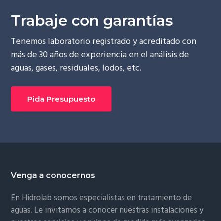
ó
p
n
Trabaje con garantías
n
r
a
p
i
Tenemos laboratorio registrado y acreditado con
r
n
más de 30 años de experiencia en el análisis de
i
c
aguas, gases, residuales, lodos, etc.
n
i
c
p
Pida Presupuesto
i
a
p
l
a
l
Footer
Venga a conocernos
En Hidrolab somos especialistas en tratamiento de
aguas. Le invitamos a conocer nuestras instalaciones y